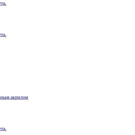
та.
та.
ёрным акрилом
та.