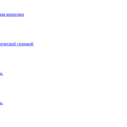
ная коррозии
мической спинкой
а.
а.